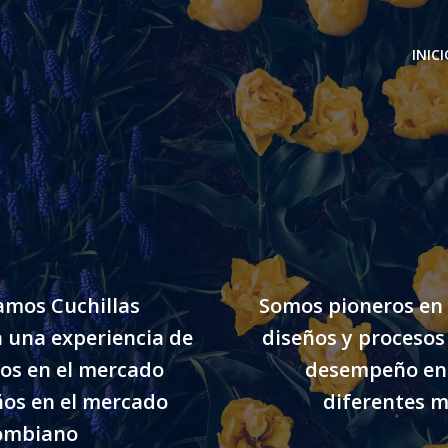
INICI
amos Cuchillas
Somos pioneros en 
n una experiencia de
diseños y procesos
os en el mercado
desempeño en 
ños en el mercado
diferentes m
ombiano