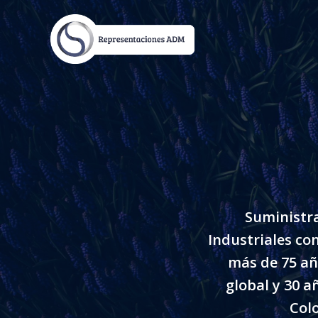
Skip
to
content
Suministr
Industriales co
más de 75 añ
global y 30 a
Col