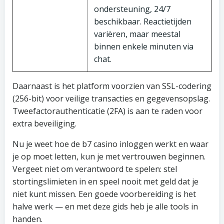
ondersteuning, 24/7
beschikbaar. Reactietijden
variëren, maar meestal
binnen enkele minuten via
chat.
Daarnaast is het platform voorzien van SSL-codering
(256-bit) voor veilige transacties en gegevensopslag.
Tweefactorauthenticatie (2FA) is aan te raden voor
extra beveiliging.
Nu je weet hoe de b7 casino inloggen werkt en waar
je op moet letten, kun je met vertrouwen beginnen.
Vergeet niet om verantwoord te spelen: stel
stortingslimieten in en speel nooit met geld dat je
niet kunt missen. Een goede voorbereiding is het
halve werk — en met deze gids heb je alle tools in
handen.