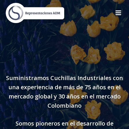
Skip
to
content
Suministramos Cuchillas Industriales con
una experiencia de más de 75 años en el
mercado global y 30 años en el mercado
Colombiano
Somos pioneros en el desarrollo de