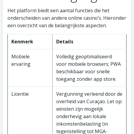
Het platform biedt een aantal functies die het
onderscheiden van andere online casino’s. Hieronder
een overzicht van de belangrijkste aspecten.
Kenmerk
Details
Mobiele
Volledig geoptimaliseerd
ervaring
voor mobiele browsers; PWA
beschikbaar voor snelle
toegang zonder app store.
Licentie
Vergunning verleend door de
overheid van Curaçao. Let op:
winsten zijn mogelijk
onderhevig aan lokale
inkomstenbelasting (in
tegenstelling tot MGA-