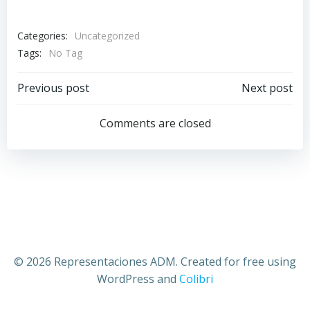
Categories:
Uncategorized
Tags:
No Tag
Post
Post
Previous post
Next post
navigation
navigation
Comments are closed
© 2026 Representaciones ADM. Created for free using
WordPress and
Colibri