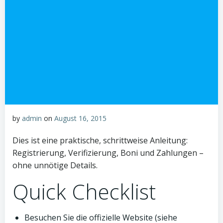
by
admin
on
August 16, 2015
Dies ist eine praktische, schrittweise Anleitung:
Registrierung, Verifizierung, Boni und Zahlungen –
ohne unnötige Details.
Quick Checklist
Besuchen Sie die offizielle Website (siehe