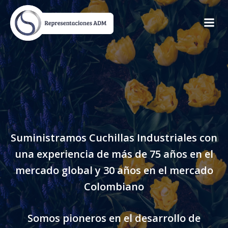
Skip
to
content
Suministramos Cuchillas Industriales con
una experiencia de más de 75 años en el
mercado global y 30 años en el mercado
Colombiano
Somos pioneros en el desarrollo de