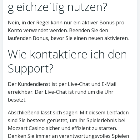
gleichzeitig nutzen?
Nein, in der Regel kann nur ein aktiver Bonus pro
Konto verwendet werden. Beenden Sie den
laufenden Bonus, bevor Sie einen neuen aktivieren.
Wie kontaktiere ich den
Support?
Der Kundendienst ist per Live-Chat und E-Mail
erreichbar. Der Live-Chat ist rund um die Uhr
besetzt.
Abschließend lässt sich sagen: Mit diesem Leitfaden
sind Sie bestens gerüstet, um Ihr Spielerlebnis bei
Mozzart Casino sicher und effizient zu starten.
Denken Sie immer an verantwortungsvolles Spielen