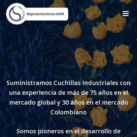
Skip
to
content
Suministramos Cuchillas Industriales con
una experiencia de más de 75 años en el
mercado global y 30 años en el mercado
Colombiano
Somos pioneros en el desarrollo de