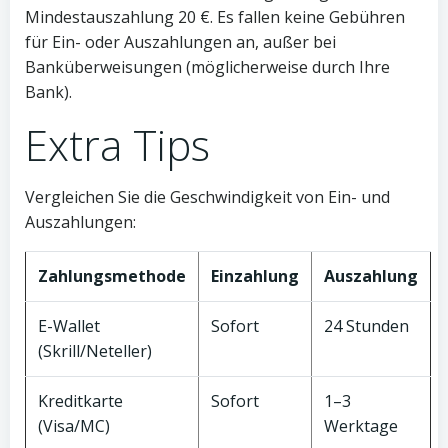
Mindestauszahlung 20 €. Es fallen keine Gebühren
für Ein- oder Auszahlungen an, außer bei
Banküberweisungen (möglicherweise durch Ihre
Bank).
Extra Tips
Vergleichen Sie die Geschwindigkeit von Ein- und
Auszahlungen:
Zahlungsmethode
Einzahlung
Auszahlung
E-Wallet
Sofort
24 Stunden
(Skrill/Neteller)
Kreditkarte
Sofort
1–3
(Visa/MC)
Werktage