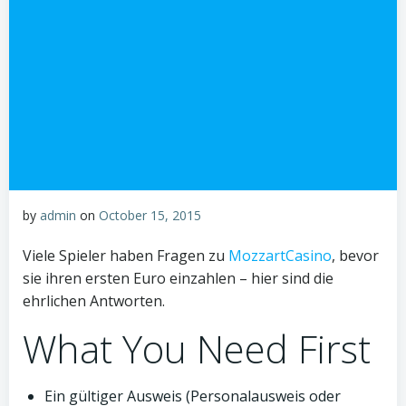
by
admin
on
October 15, 2015
Viele Spieler haben Fragen zu
MozzartCasino
, bevor
sie ihren ersten Euro einzahlen – hier sind die
ehrlichen Antworten.
What You Need First
Ein gültiger Ausweis (Personalausweis oder