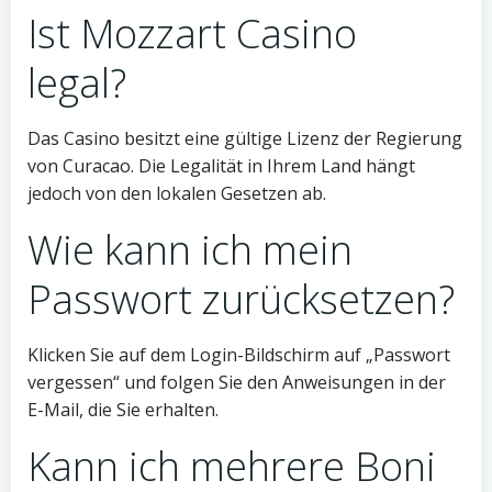
Ist Mozzart Casino
legal?
Das Casino besitzt eine gültige Lizenz der Regierung
von Curacao. Die Legalität in Ihrem Land hängt
jedoch von den lokalen Gesetzen ab.
Wie kann ich mein
Passwort zurücksetzen?
Klicken Sie auf dem Login-Bildschirm auf „Passwort
vergessen“ und folgen Sie den Anweisungen in der
E-Mail, die Sie erhalten.
Kann ich mehrere Boni