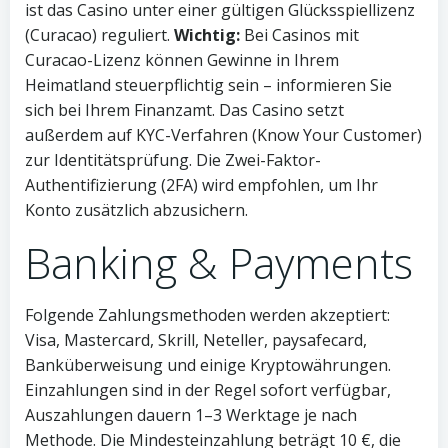
ist das Casino unter einer gültigen Glücksspiellizenz
(Curacao) reguliert.
Wichtig:
Bei Casinos mit
Curacao-Lizenz können Gewinne in Ihrem
Heimatland steuerpflichtig sein – informieren Sie
sich bei Ihrem Finanzamt. Das Casino setzt
außerdem auf KYC-Verfahren (Know Your Customer)
zur Identitätsprüfung. Die Zwei-Faktor-
Authentifizierung (2FA) wird empfohlen, um Ihr
Konto zusätzlich abzusichern.
Banking & Payments
Folgende Zahlungsmethoden werden akzeptiert:
Visa, Mastercard, Skrill, Neteller, paysafecard,
Banküberweisung und einige Kryptowährungen.
Einzahlungen sind in der Regel sofort verfügbar,
Auszahlungen dauern 1–3 Werktage je nach
Methode. Die Mindesteinzahlung beträgt 10 €, die