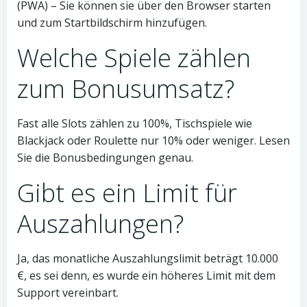
(PWA) – Sie können sie über den Browser starten
und zum Startbildschirm hinzufügen.
Welche Spiele zählen
zum Bonusumsatz?
Fast alle Slots zählen zu 100%, Tischspiele wie
Blackjack oder Roulette nur 10% oder weniger. Lesen
Sie die Bonusbedingungen genau.
Gibt es ein Limit für
Auszahlungen?
Ja, das monatliche Auszahlungslimit beträgt 10.000
€, es sei denn, es wurde ein höheres Limit mit dem
Support vereinbart.