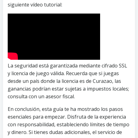
siguiente vídeo tutorial:
La seguridad está garantizada mediante cifrado SSL
y licencia de juego válida. Recuerda que si juegas
desde un país donde la licencia es de Curazao, las
ganancias podrían estar sujetas a impuestos locales;
consulta con un asesor fiscal.
En conclusión, esta guía te ha mostrado los pasos
esenciales para empezar. Disfruta de la experiencia
con responsabilidad, estableciendo límites de tiempo
y dinero. Si tienes dudas adicionales, el servicio de