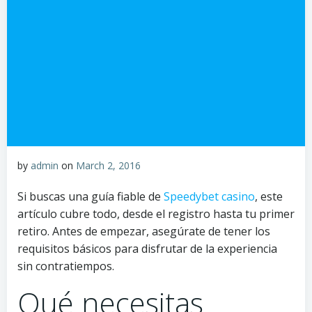
by
admin
on
March 2, 2016
Si buscas una guía fiable de
Speedybet casino
, este
artículo cubre todo, desde el registro hasta tu primer
retiro. Antes de empezar, asegúrate de tener los
requisitos básicos para disfrutar de la experiencia
sin contratiempos.
Qué necesitas