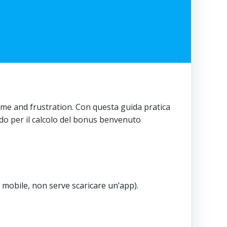
time and frustration. Con questa guida pratica
ndo per il calcolo del bonus benvenuto
 mobile, non serve scaricare un’app).