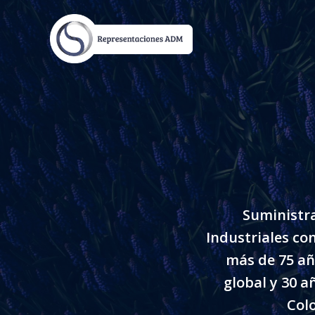
Skip
to
content
Suministr
Industriales co
más de 75 añ
global y 30 a
Col