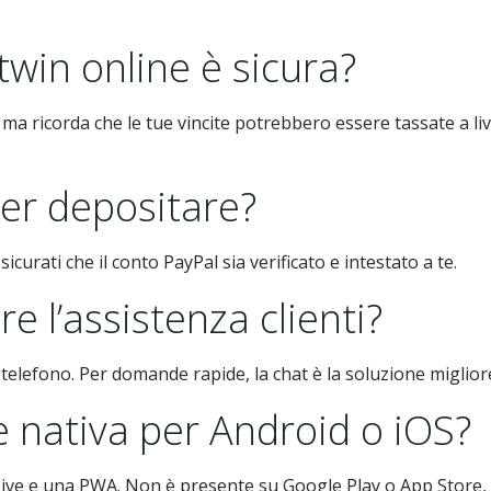
win online è sicura?
ma ricorda che le tue vincite potrebbero essere tassate a live
er depositare?
sicurati che il conto PayPal sia verificato e intestato a te.
 l’assistenza clienti?
e telefono. Per domande rapide, la chat è la soluzione miglior
e nativa per Android o iOS?
nsive e una PWA. Non è presente su Google Play o App Store