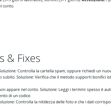
el conto.
 & Fixes
Soluzione:
Controlla la cartella spam, oppure richiedi un nuovo
o subito.
Soluzione:
Verifica che il metodo supporti bonifici ist
non appare nel conto.
Soluzione:
Leggi i termini: spesso è au
ento di un codice.
oluzione:
Controlla la nitidezza delle foto e che i dati corrisp