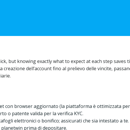
uick, but knowing exactly what to expect at each step saves 
 creazione dell’account fino al prelievo delle vincite, passa
iarie.
et con browser aggiornato (la piattaforma è ottimizzata per
to o patente valida per la verifica KYC.
ogli elettronici o bonifico; assicurati che sia intestato a te.
 planetwin prima di depositare.