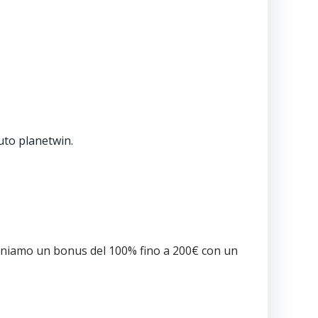
nuto planetwin.
poniamo un bonus del 100% fino a 200€ con un