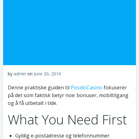
by
admin
on
June 20, 2016
Denne praktiske guiden til
PosidoCasino
fokuserer
på det som faktisk betyr noe: bonuser, mobiltilgang
og å få utbetalt i tide.
What You Need First
Gyldig e-postadresse og telefonnummer