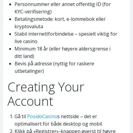
Personnummer eller annet offentlig ID (for
KYC-verifisering)
Betalingsmetode: kort, e-lommebok eller
kryptovaluta
Stabil internettforbindelse – spesielt viktig for
live casino
Minimum 18 år (eller høyere aldersgrense i
ditt land)
Bevis på adresse (nyttig for raskere
utbetalinger)
Creating Your
Account
Gå til
PosidoCasino
s nettside – det er
optimalisert for både desktop og mobil.
Klikk på «Registrer»-knappen øverst til høyre.