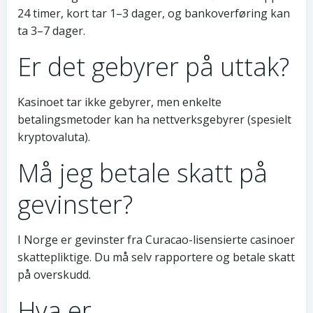
24 timer, kort tar 1–3 dager, og bankoverføring kan
ta 3–7 dager.
Er det gebyrer på uttak?
Kasinoet tar ikke gebyrer, men enkelte
betalingsmetoder kan ha nettverksgebyrer (spesielt
kryptovaluta).
Må jeg betale skatt på
gevinster?
I Norge er gevinster fra Curacao-lisensierte casinoer
skattepliktige. Du må selv rapportere og betale skatt
på overskudd.
Hva er