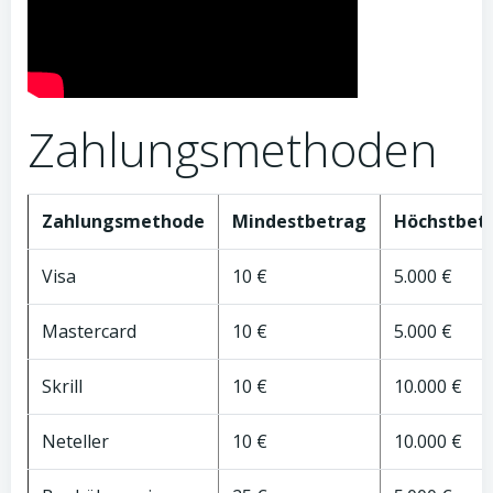
Zahlungsmethoden
Zahlungsmethode
Mindestbetrag
Höchstbet
Visa
10 €
5.000 €
Mastercard
10 €
5.000 €
Skrill
10 €
10.000 €
Neteller
10 €
10.000 €