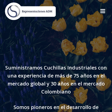
Skip
to
content
Suministramos Cuchillas Industriales con
una experiencia de más de 75 años en el
mercado global y 30 años en el mercado
Colombiano
Somos pioneros en el desarrollo de