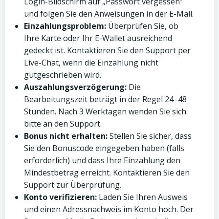
Login-Bildschirm auf „Passwort vergessen”
und folgen Sie den Anweisungen in der E-Mail.
Einzahlungsproblem:
Überprüfen Sie, ob
Ihre Karte oder Ihr E-Wallet ausreichend
gedeckt ist. Kontaktieren Sie den Support per
Live-Chat, wenn die Einzahlung nicht
gutgeschrieben wird.
Auszahlungsverzögerung:
Die
Bearbeitungszeit beträgt in der Regel 24–48
Stunden. Nach 3 Werktagen wenden Sie sich
bitte an den Support.
Bonus nicht erhalten:
Stellen Sie sicher, dass
Sie den Bonuscode eingegeben haben (falls
erforderlich) und dass Ihre Einzahlung den
Mindestbetrag erreicht. Kontaktieren Sie den
Support zur Überprüfung.
Konto verifizieren:
Laden Sie Ihren Ausweis
und einen Adressnachweis im Konto hoch. Der