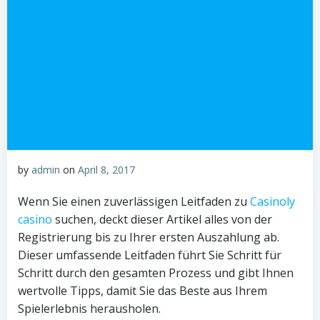
by
admin
on
April 8, 2017
Wenn Sie einen zuverlässigen Leitfaden zu
Casinoly
casino
suchen, deckt dieser Artikel alles von der
Registrierung bis zu Ihrer ersten Auszahlung ab.
Dieser umfassende Leitfaden führt Sie Schritt für
Schritt durch den gesamten Prozess und gibt Ihnen
wertvolle Tipps, damit Sie das Beste aus Ihrem
Spielerlebnis herausholen.