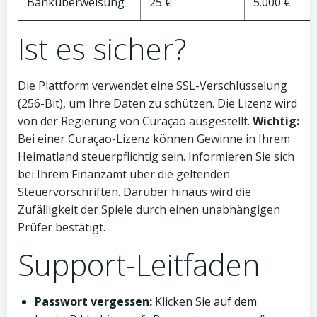
Banküberweisung
25 €
5.000 €
Ist es sicher?
Die Plattform verwendet eine SSL-Verschlüsselung
(256-Bit), um Ihre Daten zu schützen. Die Lizenz wird
von der Regierung von Curaçao ausgestellt.
Wichtig:
Bei einer Curaçao-Lizenz können Gewinne in Ihrem
Heimatland steuerpflichtig sein. Informieren Sie sich
bei Ihrem Finanzamt über die geltenden
Steuervorschriften. Darüber hinaus wird die
Zufälligkeit der Spiele durch einen unabhängigen
Prüfer bestätigt.
Support-Leitfaden
Passwort vergessen:
Klicken Sie auf dem