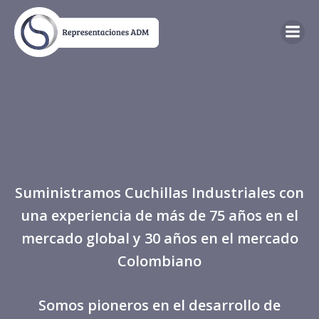
Skip
to
content
Suministramos Cuchillas Industriales con
una experiencia de más de 75 años en el
mercado global y 30 años en el mercado
Colombiano
Somos pioneros en el desarrollo de