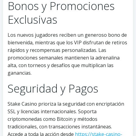
Bonos y Promociones
Exclusivas
Los nuevos jugadores reciben un generoso bono de
bienvenida, mientras que los VIP disfrutan de retiros
rápidos y recompensas personalizadas. Las
promociones semanales mantienen la adrenalina
alta, con torneos y desafíos que multiplican las
ganancias.
Seguridad y Pagos
Stake Casino prioriza la seguridad con encriptación
SSL y licencias internacionales. Soporta
criptomonedas como Bitcoin y métodos
tradicionales, con transacciones instantáneas.
Accede a toda la acción desde
https://stake-casino-