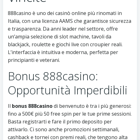
888casino è uno dei casinò online più rinomati in
Italia, con una licenza AAMS che garantisce sicurezza
e trasparenza. Da anni leader nel settore, offre
un’ampia selezione di slot machine, tavoli da
blackjack, roulette e giochi live con croupier reali.
L’interfaccia è intuitiva e moderna, perfetta per
principianti e veterani.
Bonus 888casino:
Opportunità Imperdibili
Il
bonus 888casino
di benvenuto è tra i più generosi:
fino a 500€ più 50 free spin per le tue prime sessioni.
Basta registrarti e fare il primo deposito per
attivarlo. Ci sono anche promozioni settimanali,
cashback e tornei con premi reali, che tengono alta