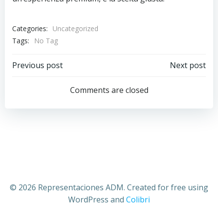
Categories:
Uncategorized
Tags:
No Tag
Post
Post
Previous post
Next post
navigation
navigation
Comments are closed
© 2026 Representaciones ADM. Created for free using
WordPress and
Colibri