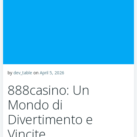
by
dev_table
on
April 5, 2026
888casino: Un
Mondo di
Divertimento e
Vincite