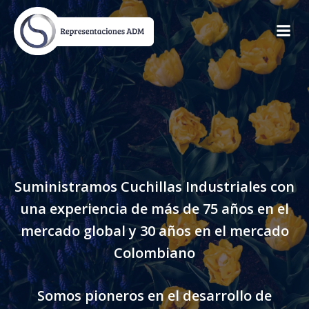
Skip
to
content
Suministramos Cuchillas Industriales con
una experiencia de más de 75 años en el
mercado global y 30 años en el mercado
Colombiano
Somos pioneros en el desarrollo de