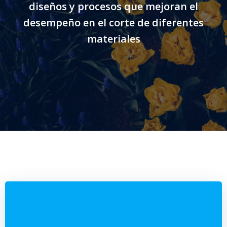
diseños y procesos que mejoran el
desempeño en el corte de diferentes
materiales