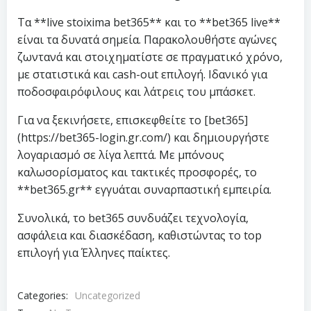
Τα **live stoixima bet365** και το **bet365 live**
είναι τα δυνατά σημεία. Παρακολουθήστε αγώνες
ζωντανά και στοιχηματίστε σε πραγματικό χρόνο,
με στατιστικά και cash-out επιλογή. Ιδανικό για
ποδοσφαιρόφιλους και λάτρεις του μπάσκετ.
Για να ξεκινήσετε, επισκεφθείτε το [bet365]
(https://bet365-login.gr.com/) και δημιουργήστε
λογαριασμό σε λίγα λεπτά. Με μπόνους
καλωσορίσματος και τακτικές προσφορές, το
**bet365.gr** εγγυάται συναρπαστική εμπειρία.
Συνολικά, το bet365 συνδυάζει τεχνολογία,
ασφάλεια και διασκέδαση, καθιστώντας το top
επιλογή για Έλληνες παίκτες.
Categories:
Uncategorized