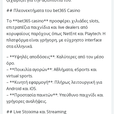
ξεχωρίζει για την αξιοπιστία του.
## Πλεονεκτήματα του bet365 Casino
Το **bet365 casino** προσφέρει χιλιάδες slots,
επιτραπέζια παιχνίδια και live dealers από
κορυφαίους παρόχους όπως NetEnt και Playtech. Η
πλατφόρμα είναι γρήγορη, με εύχρηστο interface
στα ελληνικά.
– **Υψηλές αποδόσεις**: Καλύτερες από τον μέσο
όρο.
– **Ποικιλία αγορών**: Αθλήματα, eSports και
virtual sports.
– **Κινητή εφαρμογή**: Πλήρως λειτουργική για
Android και iOS.
– **Προστασία παικτών**: Υπεύθυνο παιχνίδι και
γρήγορες αναλήψεις.
## Live Stoixima και Streaming