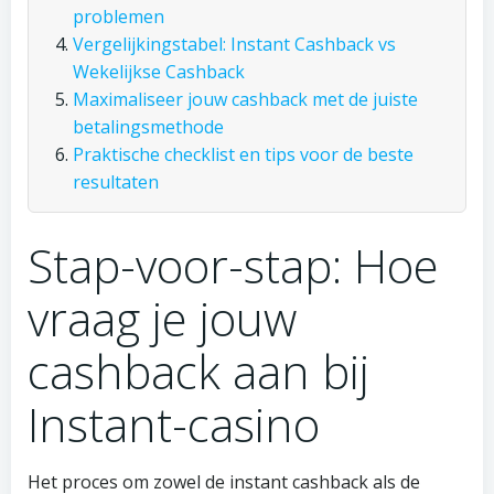
problemen
Vergelijkingstabel: Instant Cashback vs
Wekelijkse Cashback
Maximaliseer jouw cashback met de juiste
betalingsmethode
Praktische checklist en tips voor de beste
resultaten
Stap-voor-stap: Hoe
vraag je jouw
cashback aan bij
Instant-casino
Het proces om zowel de instant cashback als de