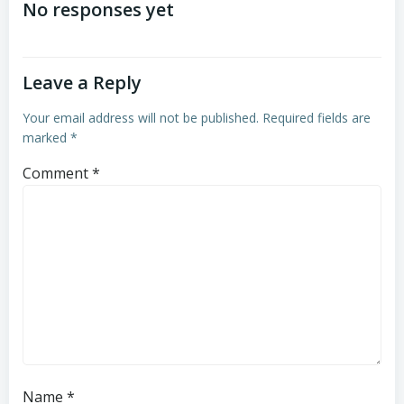
navigation
navigation
No responses yet
Leave a Reply
Your email address will not be published.
Required fields are
marked
*
Comment
*
Name
*