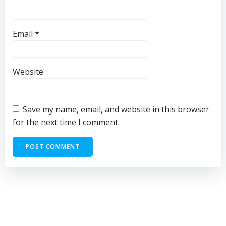
Email
*
Website
Save my name, email, and website in this browser
for the next time I comment.