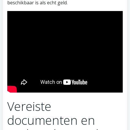
beschikbaar is als echt geld.
Vereiste
documenten en