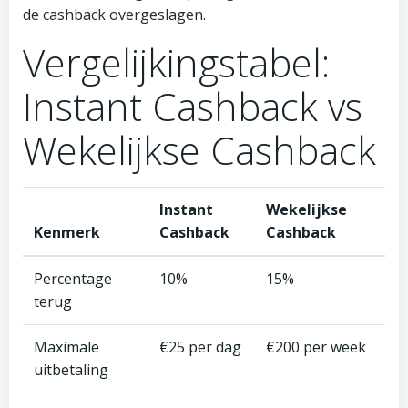
de cashback overgeslagen.
Vergelijkingstabel:
Instant Cashback vs
Wekelijkse Cashback
Instant
Wekelijkse
Kenmerk
Cashback
Cashback
Percentage
10%
15%
terug
Maximale
€25 per dag
€200 per week
uitbetaling