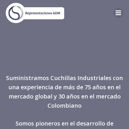
Skip
to
content
Suministramos Cuchillas Industriales con
una experiencia de más de 75 años en el
mercado global y 30 años en el mercado
Colombiano
Somos pioneros en el desarrollo de