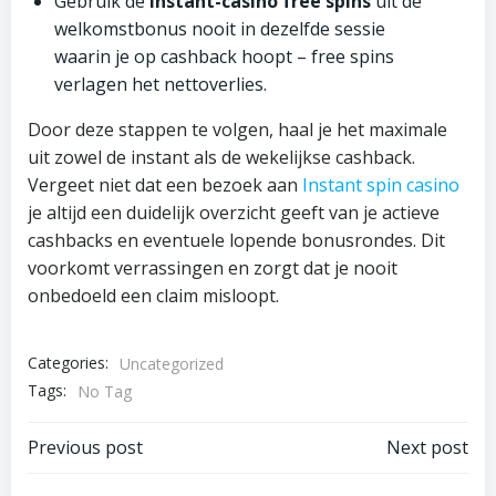
Gebruik de
Instant-casino free spins
uit de
welkomstbonus nooit in dezelfde sessie
waarin je op cashback hoopt – free spins
verlagen het nettoverlies.
Door deze stappen te volgen, haal je het maximale
uit zowel de instant als de wekelijkse cashback.
Vergeet niet dat een bezoek aan
Instant spin casino
je altijd een duidelijk overzicht geeft van je actieve
cashbacks en eventuele lopende bonusrondes. Dit
voorkomt verrassingen en zorgt dat je nooit
onbedoeld een claim misloopt.
Categories:
Uncategorized
Tags:
No Tag
Post
Post
Previous post
Next post