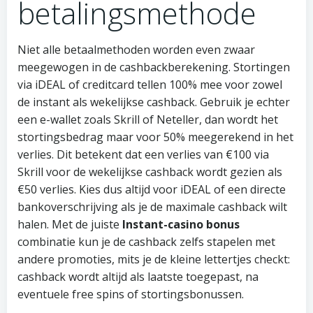
betalingsmethode
Niet alle betaalmethoden worden even zwaar
meegewogen in de cashbackberekening. Stortingen
via iDEAL of creditcard tellen 100% mee voor zowel
de instant als wekelijkse cashback. Gebruik je echter
een e-wallet zoals Skrill of Neteller, dan wordt het
stortingsbedrag maar voor 50% meegerekend in het
verlies. Dit betekent dat een verlies van €100 via
Skrill voor de wekelijkse cashback wordt gezien als
€50 verlies. Kies dus altijd voor iDEAL of een directe
bankoverschrijving als je de maximale cashback wilt
halen. Met de juiste
Instant-casino bonus
combinatie kun je de cashback zelfs stapelen met
andere promoties, mits je de kleine lettertjes checkt:
cashback wordt altijd als laatste toegepast, na
eventuele free spins of stortingsbonussen.