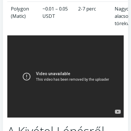
Polygon
~0.01 – 0.05
2-7 perc
Nagyo
(Matic)
USDT
alacson
törekv