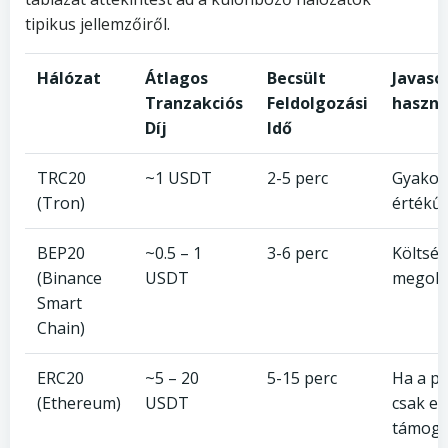
tipikus jellemzőiről.
Hálózat
Átlagos
Becsült
Javaso
Tranzakciós
Feldolgozási
haszná
Díj
Idő
TRC20
~1 USDT
2-5 perc
Gyakori
(Tron)
értékű 
BEP20
~0.5 – 1
3-6 perc
Költsé
(Binance
USDT
megold
Smart
Chain)
ERC20
~5 – 20
5-15 perc
Ha a p
(Ethereum)
USDT
csak ez
támoga