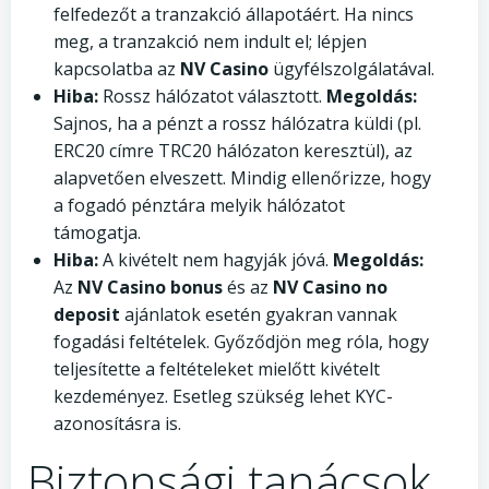
felfedezőt a tranzakció állapotáért. Ha nincs
meg, a tranzakció nem indult el; lépjen
kapcsolatba az
NV Casino
ügyfélszolgálatával.
Hiba:
Rossz hálózatot választott.
Megoldás:
Sajnos, ha a pénzt a rossz hálózatra küldi (pl.
ERC20 címre TRC20 hálózaton keresztül), az
alapvetően elveszett. Mindig ellenőrizze, hogy
a fogadó pénztára melyik hálózatot
támogatja.
Hiba:
A kivételt nem hagyják jóvá.
Megoldás:
Az
NV Casino bonus
és az
NV Casino no
deposit
ajánlatok esetén gyakran vannak
fogadási feltételek. Győződjön meg róla, hogy
teljesítette a feltételeket mielőtt kivételt
kezdeményez. Esetleg szükség lehet KYC-
azonosításra is.
Biztonsági tanácsok