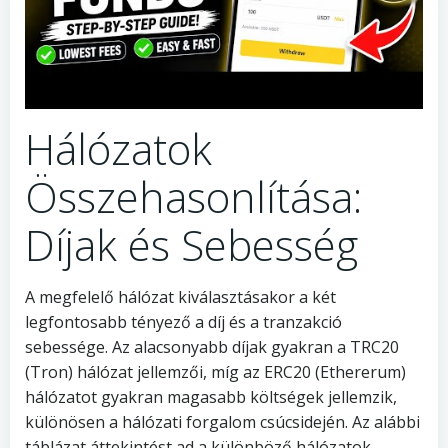
Hálózatok
Összehasonlítása:
Díjak és Sebesség
A megfelelő hálózat kiválasztásakor a két
legfontosabb tényező a díj és a tranzakció
sebessége. Az alacsonyabb díjak gyakran a TRC20
(Tron) hálózat jellemzői, míg az ERC20 (Ethererum)
hálózatot gyakran magasabb költségek jellemzik,
különösen a hálózati forgalom csúcsidején. Az alábbi
táblázat áttekintést ad a különböző hálózatok