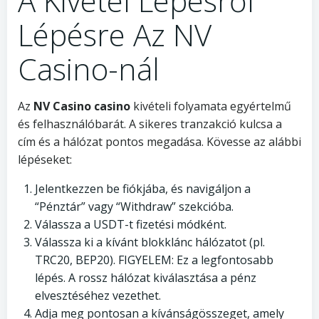
A Kivétel Lépésről
Lépésre Az NV
Casino-nál
Az
NV Casino casino
kivételi folyamata egyértelmű
és felhasználóbarát. A sikeres tranzakció kulcsa a
cím és a hálózat pontos megadása. Kövesse az alábbi
lépéseket:
Jelentkezzen be fiókjába, és navigáljon a
“Pénztár” vagy “Withdraw” szekcióba.
Válassza a USDT-t fizetési módként.
Válassza ki a kívánt blokklánc hálózatot (pl.
TRC20, BEP20). FIGYELEM: Ez a legfontosabb
lépés. A rossz hálózat kiválasztása a pénz
elvesztéséhez vezethet.
Adja meg pontosan a kívánságösszeget, amely