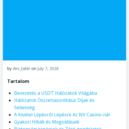
by
dev_table
on
July 7, 2026
Tartalom
Bevezetés a USDT Hálózatok Világába
Hálózatok Összehasonlítása: Díjak és
Sebesség
A Kivétel Lépésről Lépésre Az NV Casino-nál
Gyakori Hibák és Megoldásaik