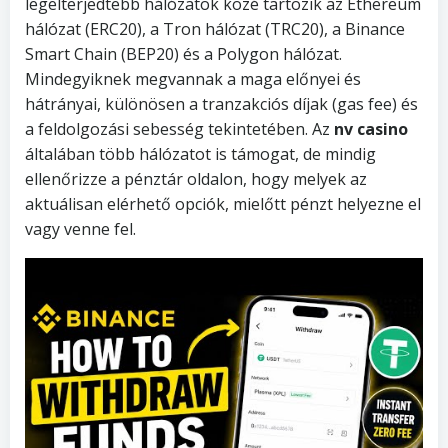
legelterjedtebb hálózatok közé tartozik az Ethereum
hálózat (ERC20), a Tron hálózat (TRC20), a Binance
Smart Chain (BEP20) és a Polygon hálózat.
Mindegyiknek megvannak a maga előnyei és
hátrányai, különösen a tranzakciós díjak (gas fee) és
a feldolgozási sebesség tekintetében. Az
nv casino
általában több hálózatot is támogat, de mindig
ellenőrizze a pénztár oldalon, hogy melyek az
aktuálisan elérhető opciók, mielőtt pénzt helyezne el
vagy venne fel.