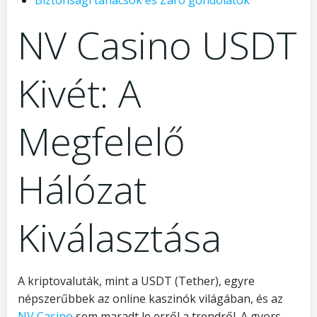
Biztonsági tanácsok és Záró gondolatok
NV Casino USDT
Kivét: A
Megfelelő
Hálózat
Kiválasztása
A kriptovaluták, mint a USDT (Tether), egyre
népszerűbbek az online kaszinók világában, és az
NV Casino
sem maradt le erről a trendről. A gyors