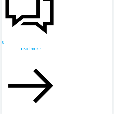
0
read more