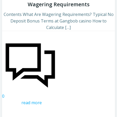
Wagering Requirements
Contents What Are Wagering Requirements? Typical No
Deposit Bonus Terms at Gangbob casino How to
Calculate […]
0
read more