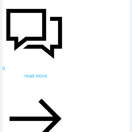
0
read more