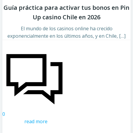
Guía práctica para activar tus bonos en Pin
Up casino Chile en 2026
El mundo de los casinos online ha crecido
exponencialmente en los últimos años, y en Chile, […]
0
read more