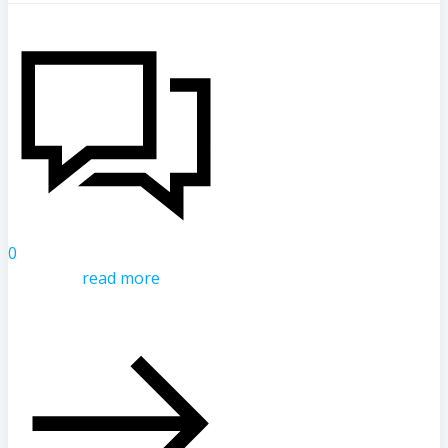
0
read more