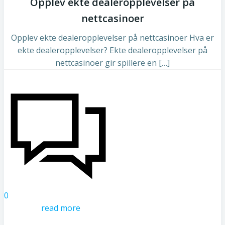
Opplev ekte dealeropplevelser på
nettcasinoer
Opplev ekte dealeropplevelser på nettcasinoer Hva er
ekte dealeropplevelser? Ekte dealeropplevelser på
nettcasinoer gir spillere en […]
0
read more