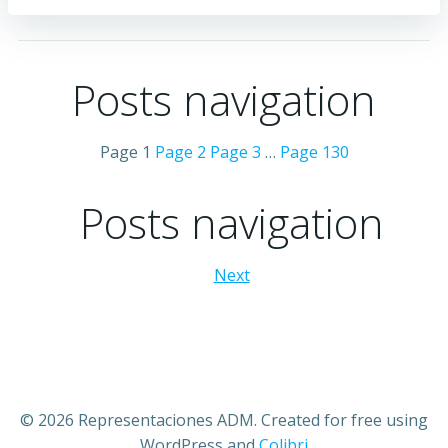
Posts navigation
Page
1
Page
2
Page
3
…
Page
130
Posts navigation
Next
© 2026 Representaciones ADM. Created for free using
WordPress and
Colibri