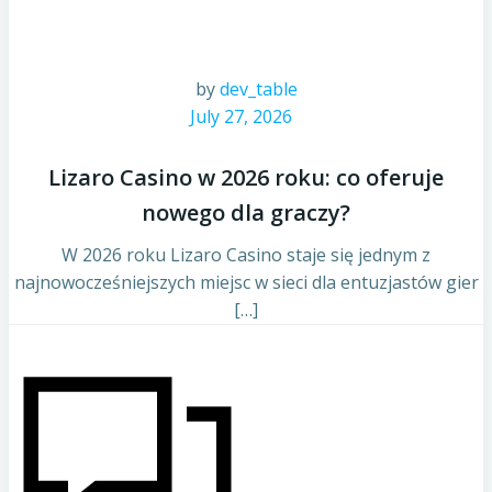
by
dev_table
July 27, 2026
Lizaro Casino w 2026 roku: co oferuje
nowego dla graczy?
W 2026 roku Lizaro Casino staje się jednym z
najnowocześniejszych miejsc w sieci dla entuzjastów gier
[…]