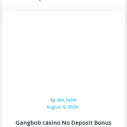
by
dev_table
August 6, 2026
Gangbob casino No Deposit Bonus