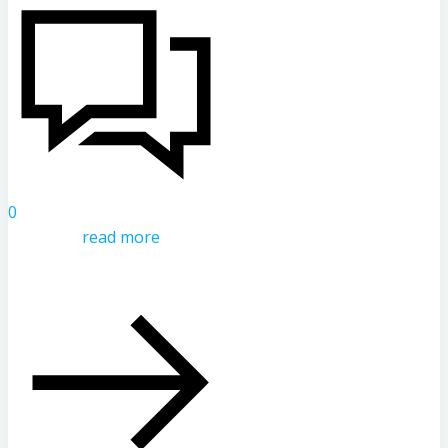
0
read more